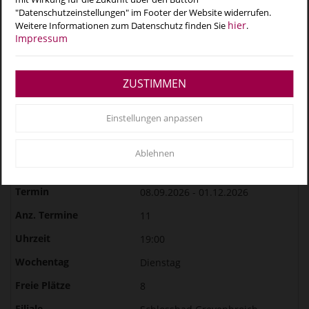
"Datenschutzeinstellungen" im Footer der Website widerrufen.
21:00
hier
Weitere Informationen zum Datenschutz finden Sie
.
Impressum
Montag
8
ZUSTIMMEN
Vitusbad
133,00 €
Einstellungen anpassen
inkl. Badeintri...
Ablehnen
Erst ab dem 10.08.2026 17:00
buchbar.
08.09.2026 - 01.12.2026
11
19:00
Dienstag
8