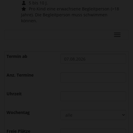
5 bis 10 J.
Pro Kind eine erwachsene Begleitperson (>18
Jahre). Die Begleitperson muss schwimmen
können.
Navigat