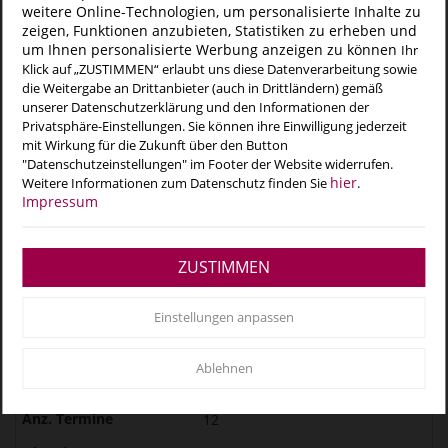
weitere Online-Technologien, um personalisierte Inhalte zu
inkl. Badeintri...
zeigen, Funktionen anzubieten, Statistiken zu erheben und
um Ihnen personalisierte Werbung anzeigen zu können
Ihr
Buchen
Klick auf „ZUSTIMMEN“ erlaubt uns diese Datenverarbeitung sowie
die Weitergabe an Drittanbieter (auch in Drittländern) gemäß
04.09.2026 - 18.12.2026
unserer Datenschutzerklärung und den Informationen der
10
Privatsphäre-Einstellungen. Sie können ihre Einwilligung jederzeit
mit Wirkung für die Zukunft über den Button
18:00
"Datenschutzeinstellungen" im Footer der Website widerrufen.
hier
Weitere Informationen zum Datenschutz finden Sie
.
Freitag
Impressum
10
H2Oh! Tönisvorst
ZUSTIMMEN
95,00 €
inkl. Badeintri...
Einstellungen anpassen
Buchen
Ablehnen
08.09.2026 - 15.10.2026
12