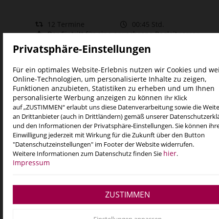
12 Termine
00:45 Std.
Der Eintritt für eine erwachsene Begleitperson
ist inbegriffen; pro Kind ist eine Begleitperson
Privatsphäre-Einstellungen
erlaubt.
Für ein optimales Website-Erlebnis nutzen wir Cookies und we
Navigat
Online-Technologien, um personalisierte Inhalte zu zeigen,
Funktionen anzubieten, Statistiken zu erheben und um Ihnen
personalisierte Werbung anzeigen zu können
Ihr Klick
Kurs
Termin
Uhrzeit
Filiale
auf „ZUSTIMMEN“ erlaubt uns diese Datenverarbeitung sowie die Weit
an Drittanbieter (auch in Drittländern) gemäß unserer Datenschutzerk
und den Informationen der Privatsphäre-Einstellungen. Sie können ihr
Säuglingsschwimmen
alle
Einwilligung jederzeit mit Wirkung für die Zukunft über den Button
Kursstaffel
"Datenschutzeinstellungen" im Footer der Website widerrufen.
hier
Weitere Informationen zum Datenschutz finden Sie
.
Impressum
Zu dem gewählten Termin werden keine Einzeltermine angebo
ZUSTIMMEN
Einträge gesamt:
0
1
Einstellungen anpassen