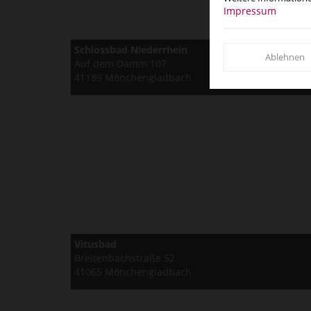
Impressum
Schlossbad Niederrhein
Ablehnen
Auf dem Damm 107
41189 Mönchengladbach
Vitusbad
Breitenbachstraße 52
41065 Mönchengladbach