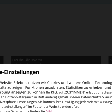
H2Oh! Tönisvorst
S
Schelthofer Straße 80
S
47918 Tönisvorst
4
e-Einstellungen
 Website-Erlebnis nutzen wir Cookies und weitere Online-Technolo
halte zu zeigen, Funktionen anzubieten, Statistiken zu erheben un
erbung anzeigen zu können
Ihr Klick auf „ZUSTIMMEN“ erlaubt uns dies
 an Drittanbieter (auch in Drittländern) gemäß unserer Datenschutzerkläru
vatsphäre-Einstellungen. Sie können ihre Einwilligung jederzeit mit Wirkung
utzeinstellungen" im Footer der Website widerrufen.
hier
en zum Datenschutz finden Sie
.