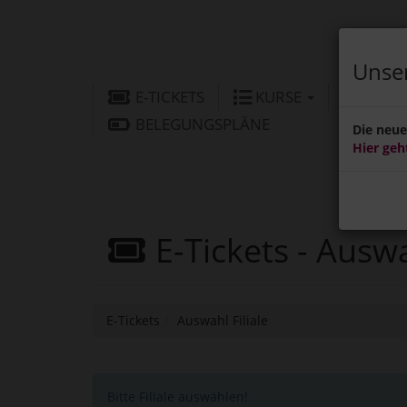
Unser
E-TICKETS
KURSE
BÄD
BELEGUNGSPLÄNE
Die neue 
Hier geh
E-Tickets - Auswa
E-Tickets
Auswahl Filiale
Bitte Filiale auswählen!