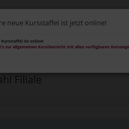
e neue Kursstaffel ist jetzt online!
ERBONUS
GUTSCHEINE
NEW-BÄDER-ABO
Kursstaffel ist online!
t’s zur allgemeinen Kursübersicht mit allen verfügbaren Kursang
hl Filiale