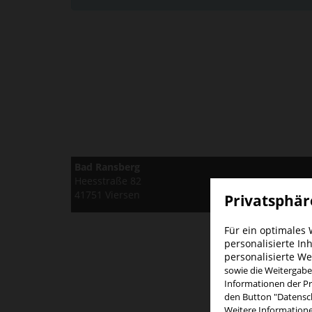
Bad Ransberg
Heesstraße 82
41751 Viersen
Privatsphär
Für ein optimales
personalisierte In
personalisierte W
sowie die Weitergabe
Informationen der Pri
den Button "Datensch
Weitere Information