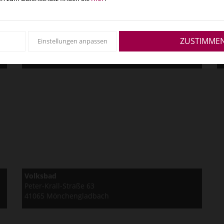
Stadtbad Rheydt
S
ZUSTIMME
Einstellungen anpassen
Pahlkestraße 10
B
41236 Mönchengladbach
4
Volksbad
Peter-Krall-Straße 63
41065 Mönchengladbach