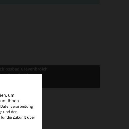
chlossbad Grevenbroich
chloßstraße 11
1515 Grevenbroich
gien, um
d um Ihnen
e Datenverarbeitung
ng und den
 für die Zukunft über