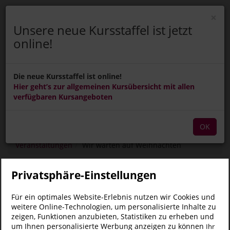
×
Unsere neue Kursstaffel ist jetzt
online!
Menü Ein-/Ausblenden
ANMELDEN
Die neue Kursstaffel ist online!
Wir warten auf
Hier geht’s zur allgemeinen Kursübersicht mit allen
verfügbaren Kursangeboten
Weihnachten
OK
Veranstaltungen
Wir warten auf Weihnachten
Privatsphäre-Einstellungen
Standorte
Für ein optimales Website-Erlebnis nutzen wir Cookies und
weitere Online-Technologien, um personalisierte Inhalte zu
zeigen, Funktionen anzubieten, Statistiken zu erheben und
um Ihnen personalisierte Werbung anzeigen zu können
Ihr