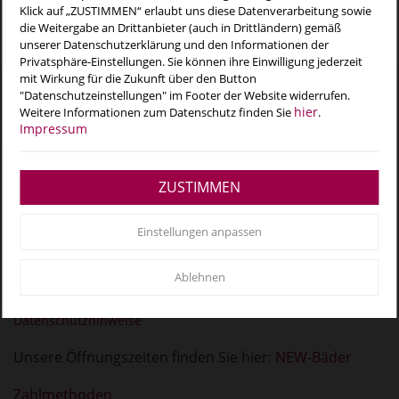
Klick auf „ZUSTIMMEN“ erlaubt uns diese Datenverarbeitung sowie
die Weitergabe an Drittanbieter (auch in Drittländern) gemäß
unserer Datenschutzerklärung und den Informationen der
Privatsphäre-Einstellungen. Sie können ihre Einwilligung jederzeit
mit Wirkung für die Zukunft über den Button
"Datenschutzeinstellungen" im Footer der Website widerrufen.
NEW MOBIL UND AKTIV MÖNCHENGLADBACH GMBH
hier
Weitere Informationen zum Datenschutz finden Sie
.
Odenkirchener Straße 201
Impressum
41236 Mönchengladbach
Social Media
ZUSTIMMEN
Facebook
Instagram
YouTube
Einstellungen anpassen
Rechtliche Angaben
Ablehnen
Impressum
AGB
Datenschutzhinweise
Unsere Öffnungszeiten finden Sie hier:
NEW-Bäder
Zahlmethoden