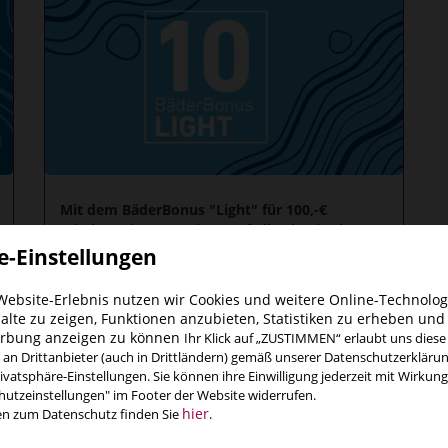
Mit dem BäderBonus "Light" für 100,-€
erhalten Sie 10% Rabatt auf alle Eintrittskarten
(in Viersen und Mönchengladbach!)
e-Einstellungen
Der BäderBonus kann für alle Eintrittskarten der
 Website-Erlebnis nutzen wir Cookies und weitere Online-Technolo
Viersener und Mönchengladbacher Bäder
halte zu zeigen, Funktionen anzubieten, Statistiken zu erheben un
genutzt werden.
erbung anzeigen zu können
Ihr Klick auf „ZUSTIMMEN“ erlaubt uns dies
Sobald die Bezahlmethode BäderBonus beim
 an Drittanbieter (auch in Drittländern) gemäß unserer Datenschutzerkläru
Bestellvorgang ausgewählt wird, werden die
vatsphäre-Einstellungen. Sie können ihre Einwilligung jederzeit mit Wirkung
Prozente automatisch abgezogen. Natürlich
utzeinstellungen" im Footer der Website widerrufen.
können Sie die digitale Karte auch an den
hier
en zum Datenschutz finden Sie
.
Kassenautomaten und Kassen vor Ort nutzen.