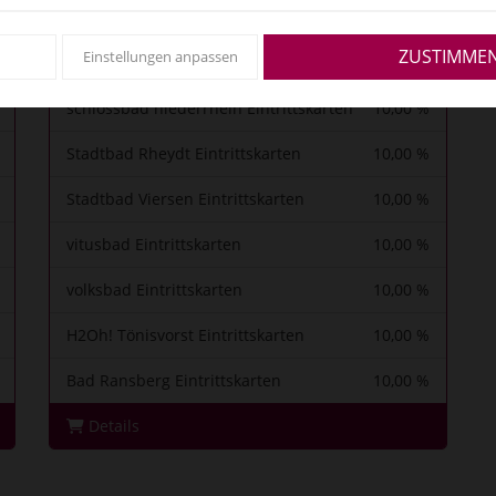
Zusätzliche Geschäftsbedingungen über den
BäderBonus finden sie unter unseren AGB´s.
ZUSTIMME
Einstellungen anpassen
schlossbad niederrhein Eintrittskarten
10,00 %
Stadtbad Rheydt Eintrittskarten
10,00 %
Stadtbad Viersen Eintrittskarten
10,00 %
vitusbad Eintrittskarten
10,00 %
volksbad Eintrittskarten
10,00 %
H2Oh! Tönisvorst Eintrittskarten
10,00 %
Bad Ransberg Eintrittskarten
10,00 %
Details