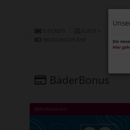
Unser
E-TICKETS
KURSE
BÄD
BELEGUNGSPLÄNE
Die neue 
Hier geh
BäderBonus
BäderBonus Fun