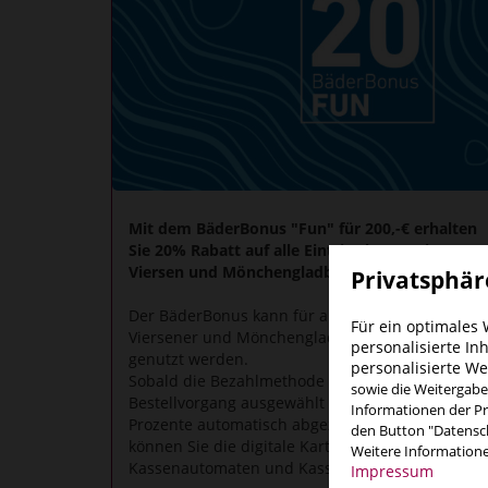
Mit dem BäderBonus "Fun" für 200,-€ erhalten
Sie 20% Rabatt auf alle Eintrittskarten (in
Viersen und Mönchengladbach!).
Privatsphär
Der BäderBonus kann für alle Eintrittskarten der
Für ein optimales
Viersener und Mönchengladbacher Bäder
personalisierte In
genutzt werden.
personalisierte W
Sobald die Bezahlmethode BäderBonus beim
sowie die Weitergabe
Bestellvorgang ausgewählt wird, werden die
Informationen der Pri
Prozente automatisch abgezogen. Natürlich
den Button "Datensch
können Sie die digitale Karte auch an den
Weitere Information
Kassenautomaten und Kassen vor Ort nutzen.
Impressum