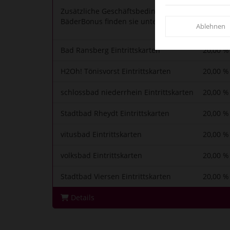
Zusätzliche Geschäftsbedingungen über den
BäderBonus finden sie unter unseren AGB´s.
Ablehnen
Bad Ransberg Eintrittskarten
20,00 %
H2Oh! Tönisvorst Eintrittskarten
20,00 %
schlossbad niederrhein Eintrittskarten
20,00 %
Stadtbad Rheydt Eintrittskarten
20,00 %
vitusbad Eintrittskarten
20,00 %
volksbad Eintrittskarten
20,00 %
Stadtbad Viersen Eintrittskarten
20,00 %
Details